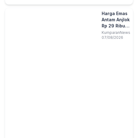
Harga Emas
Antam Anjlok
Rp 29 Ribu
Jadi Rp 2,65
KumparanNews
07/08/2026
Juta/Gram,
Galeri24
Justru Naik