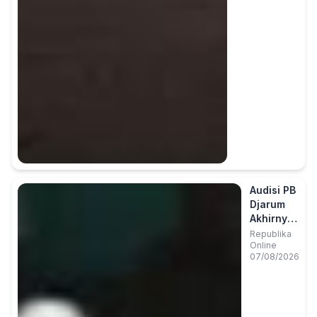
Audisi PB
Djarum
Akhirnya
Kembali
Republika
Online
ke
07/08/2026
Makassar
Setelah
Satu
Dekade