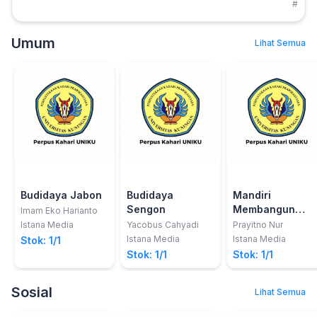
#
Umum
Lihat Semua
Budidaya Jabon
Budidaya
Mandiri
Sengon
Membangun
Imam Eko Harianto
Usaha di Bidang
Istana Media
Yacobus Cahyadi
Prayitno Nur
Komputer dan IT
Istana Media
Istana Media
Stok: 1/1
Stok: 1/1
Stok: 1/1
Sosial
Lihat Semua