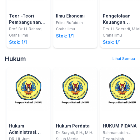
Teori-Teori
Ilmu Ekonomi
Pengelolaan
Pembangunan
Keuangan
Erlina Rufaidah
Ekonomi;Pertumbuhan
Negara di Era
Prof. Dr. H. Rahardjo
Graha Ilmu
Drs. H. Soeradi, M.M
Adisasmita, M.Ec.
Ekonomi dan
Otonomi Daerah
Graha Ilmu
Graha Ilmu
Stok: 1/1
Pertumbuhan
Stok: 1/1
Stok: 1/1
Wilayah
Hukum
Lihat Semua
Hukum
Hukum Perdata
HUKUM PIDANA
Administrasi
Dr. Suryati, S.H., M.H.
Rahmanuddin
Tomalili
Negara
DR. Hj. Jum
Suluh Media
Deepublish