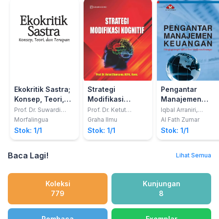
Ekokritik Sastra;
Strategi
Pengantar
Konsep, Teori,
Modifikasi
Manajemen
dan Terapan
Kognitif Untuk
Keuangan
Prof. Dr. Suwardi
Prof. Dr. Ketut
Iqbal Arraniri,
Endraswara, M.Hum.;
Dharsana, M.Pd.,
SEL.M.M
Mengembangkan
Morfalingua
Graha Ilmu
Al Fath Zumar
dkk
Kons.
Penilaian
Stok: 1/1
Stok: 1/1
Stok: 1/1
Kognitif Siswa
Terhadap Tugas
Baca Lagi!
Lihat Semua
Pelajaran
dengan
Menggunakan
Koleksi
Kunjungan
Model Cormier
779
8
dan Cormier
Pembaca
Exemplar