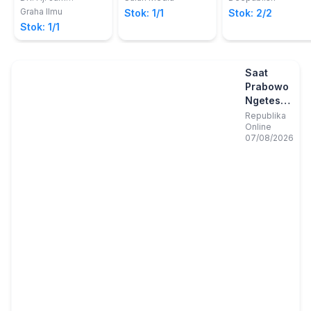
Anggriani, S.H., M.H.
Graha Ilmu
Stok: 1/1
Stok: 2/2
Stok: 1/1
Saat
Prabowo
Ngetes
Kekuatan
Republika
Online
Genting
07/08/2026
Buatan
BRIN