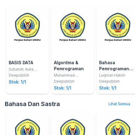
BASIS DATA
Algoritma &
Bahasa
Pemrograman
Pemrograman
Subandi; Aulia
Akhrian Syahidi
(C# dan EmguCV
Deepublish
Muhammad
Luqman Hakim
Ropianto; dkk
Deepublish
Deepublish
Stok: 1/1
Stok: 1/1
Stok: 1/1
Bahasa Dan Sastra
Lihat Semua