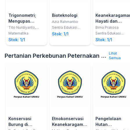
Trigonometri;
Bioteknologi
Keanekaragama
Mengupas
Hayati dan
Aziz Rahmantio
Konsep Dasar
Klasifikasi
Tito Nurdiyanto,
Sentra Edukasi
Bima Prakosa
S.Pd.
Media
dan
Makhluk Hidup
Matematika
Sentra Edukasi
Stok: 1/1
Media
Pembelajarannya
Stok: 1/1
Stok: 1/1
Lihat
Pertanian Perkebunan Peternakan dan Kelautan
Semua
Konservasi
Etnokonservasi
Pengelolaan
Burung di
Keanekaragaman
Hutan