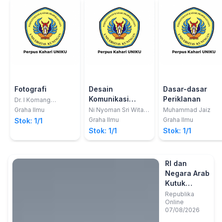
Fotografi
Desain
Dasar-dasar
Komunikasi
Periklanan
Dr. I Komang
Sudarma, M.Pd
Visual
Graha Ilmu
Ni Nyoman Sri Witari ,
Muhammad Jaiz
S.Sn., M.Ds.,;Drs. I
Graha Ilmu
Graha Ilmu
Stok: 1/1
Gusti Nyoman
Stok: 1/1
Stok: 1/1
Widnyana, M.Erg.
RI dan
Negara Arab
Kutuk
Berulangnya
Republika
Online
Serangan
07/08/2026
Israel ke