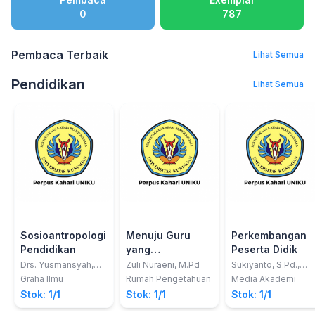
0
787
Pembaca Terbaik
Lihat Semua
Pendidikan
Lihat Semua
Sosioantropologi
Menuju Guru
Perkembangan
Pendidikan
yang
Peserta Didik
Bersertifikasi;
Drs. Yusmansyah,
Zuli Nuraeni, M.Pd
Sukiyanto, S.Pd.,
M.Si.; Yohana
M.Pd.; Tsalitsatul
Kompetensi,
Graha Ilmu
Rumah Pengetahuan
Media Akademi
Oktariana, M.Pd.;
Maulidah, S.Pd.,
Kinerja dan
Stok: 1/1
Stok: 1/1
Stok: 1/1
Tika Febriyani, M.Pd.
M.P.d.
Sertifikasi Guru