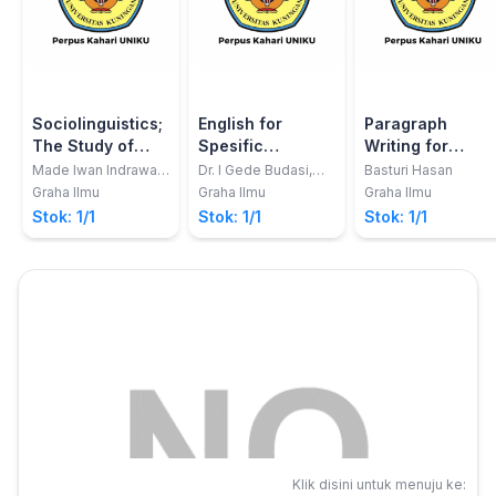
Sociolinguistics;
English for
Paragraph
The Study of
Spesific
Writing for
Societies
Purposes
Academic
Made Iwan Indrawan
Dr. I Gede Budasi,
Basturi Hasan
Jendra
M.Ed.
Languages
Courses; A
Graha Ilmu
Graha Ilmu
Graha Ilmu
Modern
Stok: 1/1
Stok: 1/1
Stok: 1/1
Approach
Klik disini untuk menuju ke: