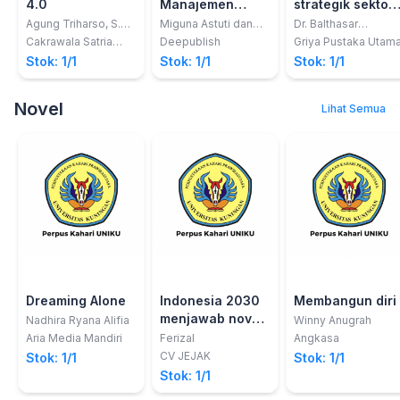
4.0
Manajemen
strategik sektor
Pemasaran
publik
Agung Triharso, S.H.,
Miguna Astuti dan
Dr. Balthasar
M.M.
Agni Rizkita Amanda
Watunglawar, S.Pd.,
Cakrawala Satria
Deepublish
Griya Pustaka Utam
MAP
Mandiri
Stok: 1/1
Stok: 1/1
Stok: 1/1
Novel
Lihat Semua
Dreaming Alone
Indonesia 2030
Membangun diri
menjawab novel
Nadhira Ryana Alifia
Winny Anugrah
ghost fleet
Aria Media Mandiri
Ferizal
Angkasa
CV JEJAK
Stok: 1/1
Stok: 1/1
Stok: 1/1