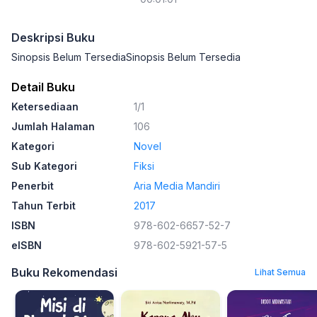
Deskripsi Buku
Sinopsis Belum TersediaSinopsis Belum Tersedia
Detail Buku
Ketersediaan
1/1
Jumlah Halaman
106
Kategori
Novel
Sub Kategori
Fiksi
Penerbit
Aria Media Mandiri
Tahun Terbit
2017
ISBN
978-602-6657-52-7
eISBN
978-602-5921-57-5
Buku Rekomendasi
Lihat Semua