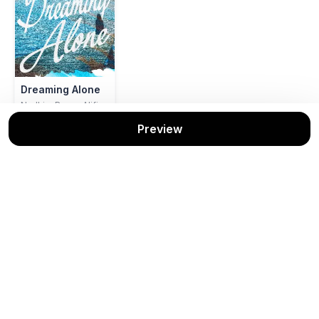
Dreaming Alone
Nadhira Ryana Alifia
Aria Media Mandiri
Preview
Stok: 1/1