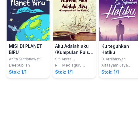
MISI DI PLANET
Aku Adalah aku
Ku teguhkan
BIRU
(Kumpulan Puisi
Hatiku
dan Pantun)
Anita Sutrisnawati
Siti Anisa
D. Ardiansyah
Murlimawaty
Deepublish
PT. Mediaguru
Alfasyam Jaya
Digital Indonesia
Mandiri
Stok: 1/1
Stok: 1/1
Stok: 1/1