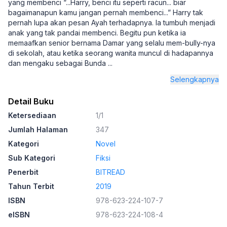
yang membenci “...Harry, benci itu seperti racun... biar
bagaimanapun kamu jangan pernah membenci...” Harry tak
pernah lupa akan pesan Ayah terhadapnya. Ia tumbuh menjadi
anak yang tak pandai membenci. Begitu pun ketika ia
memaafkan senior bernama Damar yang selalu mem-bully-nya
di sekolah, atau ketika seorang wanita muncul di hadapannya
dan mengaku sebagai Bunda
...
Selengkapnya
Detail Buku
Ketersediaan
1/1
Jumlah Halaman
347
Kategori
Novel
Sub Kategori
Fiksi
Penerbit
BITREAD
Tahun Terbit
2019
ISBN
978-623-224-107-7
eISBN
978-623-224-108-4