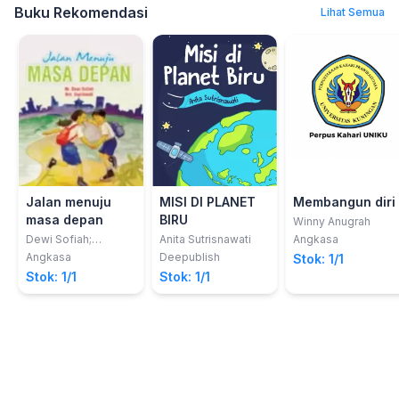
Buku Rekomendasi
Lihat Semua
Jalan menuju
MISI DI PLANET
Membangun diri
masa depan
BIRU
Winny Anugrah
Dewi Sofiah;
Anita Sutrisnawati
Angkasa
Susilawati
Angkasa
Deepublish
Stok: 1/1
Stok: 1/1
Stok: 1/1