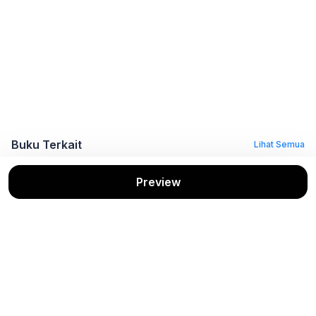
Buku Terkait
Lihat Semua
Preview
Pemeriksaan
Metodologi
Metodologi
Akuntansi dan
Penelitian
Penelitian