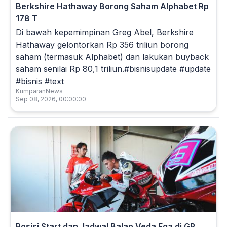
Berkshire Hathaway Borong Saham Alphabet Rp
178 T
Di bawah kepemimpinan Greg Abel, Berkshire
Hathaway gelontorkan Rp 356 triliun borong
saham (termasuk Alphabet) dan lakukan buyback
saham senilai Rp 80,1 triliun.#bisnisupdate #update
#bisnis #text
KumparanNews
Sep 08, 2026, 00:00:00
Posisi Start dan Jadwal Balap Veda Ega di GP