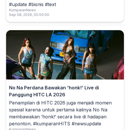
#update #bisnis #text
KumparanNews
Sep 08, 2026, 00:00:00
No Na Perdana Bawakan 'honk!' Live di
Panggung HITC LA 2026
Penampilan di HITC 2026 juga menjadi momen
spesial karena untuk pertama kalinya No Na
membawakan ‘honk!’ secara live di hadapan
penonton. #kumparanHITS #newsupdate
KumparanNews